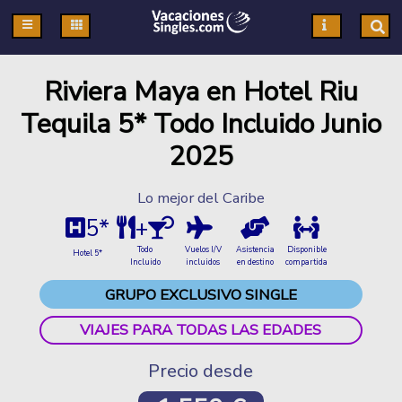
Pasar al contenido principal
Riviera Maya en Hotel Riu
Tequila 5* Todo Incluido Junio
2025
Lo mejor del Caribe
5*
+
Todo
Vuelos I/V
Asistencia
Disponible
Hotel 5*
Incluido
incluidos
en destino
compartida
GRUPO EXCLUSIVO SINGLE
VIAJES PARA TODAS LAS EDADES
Precio desde