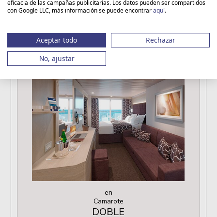
eficacia de las campañas publicitarias. Los datos pueden ser compartidos
✔ Tasas Incluidas
con Google LLC, más información se puede encontrar
aquí
.
✔ Propinas Incluidas
✔ Bebidas Incluidas
Aceptar todo
Rechazar
No, ajustar
en
Camarote
DOBLE