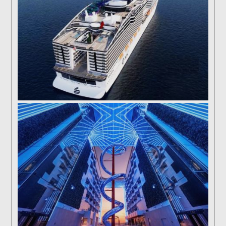
tobogan_venom_drop_the_spiral_msc_world_