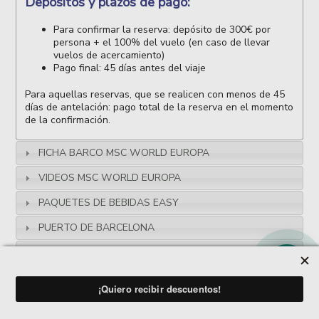
Depósitos y plazos de pago:
Para confirmar la reserva: depósito de 300€ por
persona + el 100% del vuelo (en caso de llevar
vuelos de acercamiento)
Pago final: 45 días antes del viaje
Para aquellas reservas, que se realicen con menos de 45
días de antelación: pago total de la reserva en el momento
de la confirmación.
FICHA BARCO MSC WORLD EUROPA
Formas de pago
VIDEOS MSC WORLD EUROPA
Transferencia Bancaria
Ingreso en Cuenta Corriente
PAQUETES DE BEBIDAS EASY
Tarjeta de Crédito
T.P.V. Virtual La Caixa / Redsýs
PUERTO DE BARCELONA
NO ASUMIMOS COMISIONES DE TRANSFERENCIAS
INTERNACIONALES Y/O EN DIVISAS INCLUIDAS
PLAZO Y FORMAS DE PAGO
TRANSFERENCIAS SEPA
POLÍTICA DE CANCELACIÓN
CABO VERDE A TU AIRE
HAZ TU RESERVA