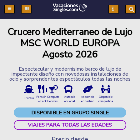
Pasar al contenido principal
Crucero Mediterraneo de Lujo
MSC WORLD EUROPA
Agosto 2026
Espectacular y modernisimo barco de lujo de
impactante diseño con novedosas instalaciones de
ocio y sorprendentes espectáculos todas las noches
+
Pensión Completa
Autobús
Asistencia
Disponible
Crucero
+ Pack Bebidas
opcional
en destino
compartida
DISPONIBLE EN GRUPO SINGLE
VIAJES PARA TODAS LAS EDADES
Precio desde