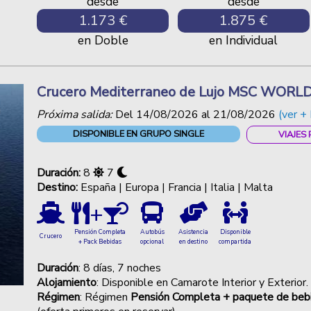
desde
desde
1.173 €
1.875 €
en Doble
en Individual
Crucero Mediterraneo de Lujo MSC WOR
Próxima salida:
Del
14/08/2026
al
21/08/2026
(ver + 
DISPONIBLE EN GRUPO SINGLE
VIAJES
Duración:
8
7
Destino:
España | Europa | Francia | Italia | Malta
+
Autobús
Asistencia
Disponible
Pensión Completa
Crucero
opcional
en destino
compartida
+ Pack Bebidas
Duración
: 8 días, 7 noches
Alojamiento
: Disponible en Camarote Interior y Exterior.
Régimen
: Régimen
Pensión Completa + paquete de bebid