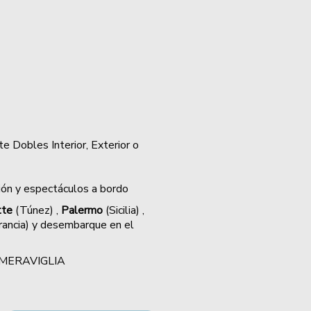
z
e Dobles Interior, Exterior o
ión y espectáculos a bordo
tte
(Túnez) ,
Palermo
(Sicilia) ,
rancia) y desembarque en el
SC MERAVIGLIA