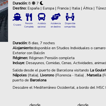
Duración:
8
7
Destino:
España | Europa | Francia | Italia | África | Túne
Autobús
Asistencia
Disponible
Pensión
Crucero
opcional
en destino
compartida
Completa
Duración:
8
dias, 7 noches
Alojamiento:
disponible en Studios Individuales o camarot
Exterior con Balcón
Régimen:
Régimen Pensión completa
Incluye:
Desayunos, Comidas, Cenas,
Actividades, animac
Salida desde el puerto de Barcelona visitando
La Goule
Nápoles
(Italia),
Livorono
(Florencia - Italia) ,
Marsella
(F
puerto de
Barcelona
Descubre el Mediterráneo Occidental, a bordo del M
desde
desde