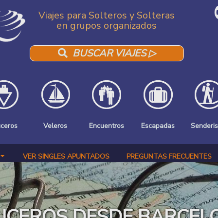
Viajes para Solteros y Solteras
en grupos organizados
BUSCAR VIAJES ▷
uceros
Veleros
Encuentros
Escapadas
Senderi
VER SINGLES APUNTADOS
PREGUNTAS FRECUENTES
UCEROS DESDE BARCEL