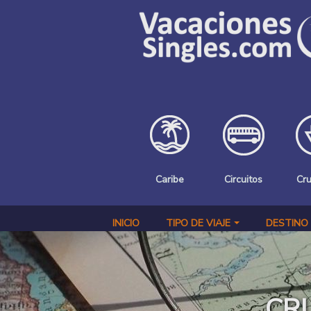
Pasar al contenido principal
Caribe
Circuitos
Cr
INICIO
TIPO DE VIAJE
DESTINO
CR