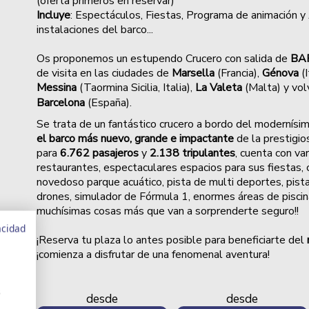
(oferta primeros en reservar)
Incluye
: Espectáculos, Fiestas, Programa de animación y
instalaciones del barco...
Os proponemos un e
stupendo Crucero con salida de
BA
de visita en las ciudades de
Marsella
(Francia),
Génova
(I
Messina
(Taormina Sicilia, Italia),
La Valeta
(Malta) y vo
Barcelona
(España).
Se trata de
un fantástico crucero a bordo del modernísi
el barco más nuevo, grande e impactante
de la prestigio
para
6.762 pasajeros
y
2.138 tripulantes
, cuenta con var
restaurantes, espectaculares espacios para sus fiestas, 
novedoso parque acuático, pista de multi deportes, pist
drones, simulador de Fórmula 1, enormes áreas de piscina
muchísimas cosas más que van a sorprenderte seguro!!
acidad
¡Reserva tu plaza lo antes posible para beneficiarte del
¡comienza a disfrutar de una fenomenal aventura!
s
desde
desde