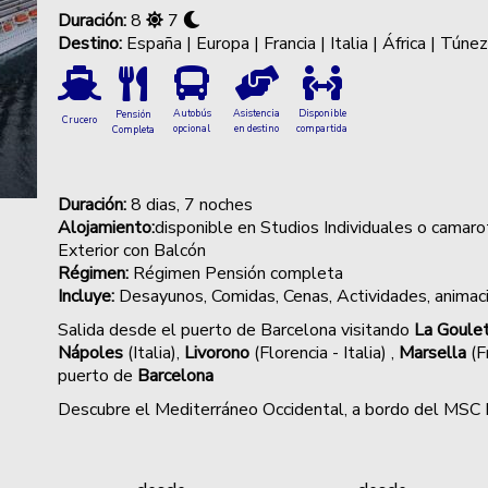
Duración:
8
7
Destino:
España | Europa | Francia | Italia | África | Túne
Autobús
Asistencia
Disponible
Pensión
Crucero
opcional
en destino
compartida
Completa
Duración:
8
dias, 7 noches
Alojamiento:
disponible en Studios Individuales o camarot
Exterior con Balcón
Régimen:
Régimen Pensión completa
Incluye:
Desayunos, Comidas, Cenas,
Actividades, animac
Salida desde el puerto de Barcelona visitando
La Goule
Nápoles
(Italia),
Livorono
(Florencia - Italia) ,
Marsella
(F
puerto de
Barcelona
Descubre el Mediterráneo Occidental, a bordo del M