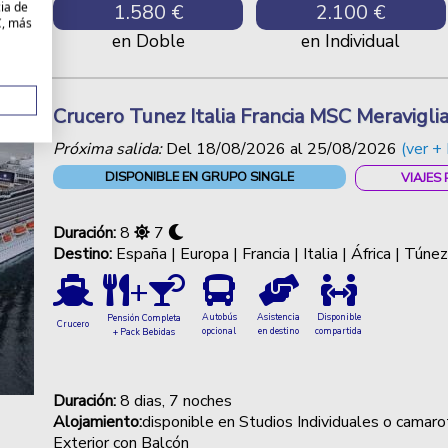
cia de
1.580 €
2.100 €
C, más
en Doble
en Individual
Crucero Tunez Italia Francia MSC Meravigl
Próxima salida:
Del
18/08/2026
al
25/08/2026
(ver + 
DISPONIBLE EN GRUPO SINGLE
VIAJES
Duración:
8
7
Destino:
España | Europa | Francia | Italia | África | Túne
+
Autobús
Asistencia
Disponible
Pensión Completa
Crucero
opcional
en destino
compartida
+ Pack Bebidas
Duración:
8
dias, 7 noches
Alojamiento:
disponible en Studios Individuales o camarot
Exterior con Balcón