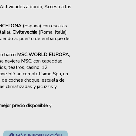
 Actividades a bordo, Acceso a las
RCELONA
(España) con escalas
talia),
Civitavechia
(Roma, Italia)
lviendo al puerto de embarque de
mo barco
MSC WORLD EUROPA,
sa naviera
MSC,
con capacidad
ios, teatros, casino, 12
cine 5D, un completísimo Spa, un
a de coches choque, escuela de
s climatizadas y jacuzzis y
mejor precio disponible
y