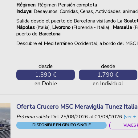
Régimen:
Régimen Pensión completa
Incluye:
Desayunos, Comidas, Cenas,
Actividades, animac
Salida desde el puerto de Barcelona visitando
La Goule
Nápoles
(Italia),
Livorono
(Florencia - Italia) ,
Marsella
(F
puerto de
Barcelona
Descubre el Mediterráneo Occidental, a bordo del M
desde
desde
1.390 €
1.790 €
en Doble
en Individual
Oferta Crucero MSC Meraviglia Tunez Itali
Próxima salida:
Del
25/08/2026
al
01/09/2026
(ver + 
DISPONIBLE EN GRUPO SINGLE
VIAJES