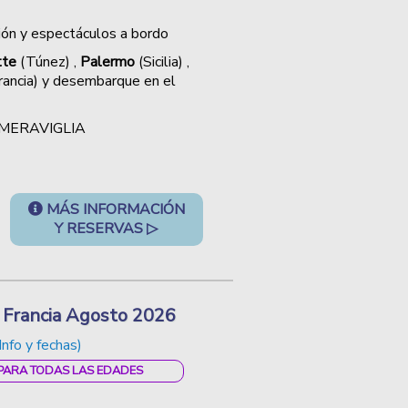
ión y espectáculos a bordo
tte
(Túnez) ,
Palermo
(Sicilia) ,
rancia) y desembarque en el
SC MERAVIGLIA
MÁS INFORMACIÓN
Y RESERVAS ▷
a Francia Agosto 2026
Info y fechas)
 PARA TODAS LAS EDADES