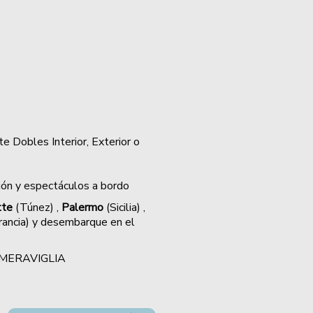
z
e Dobles Interior, Exterior o
ión y espectáculos a bordo
tte
(Túnez) ,
Palermo
(Sicilia) ,
rancia) y desembarque en el
SC MERAVIGLIA