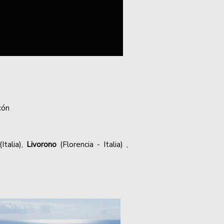
cón
(Italia),
Livorono
(Florencia - Italia) ,
_MERAVIGLIA_AQUAPARK.JPG