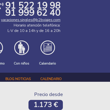
91 522 19 98
91 999 62 40
vacaciones.singles@b2bviajes.com
Horario atención telefónica:
L-V de 10 a 14h y de 16 a 20h
smo
Con niños
Calendario
BLOG NOTICIAS
CALENDARIO
Precio desde
1.173 €