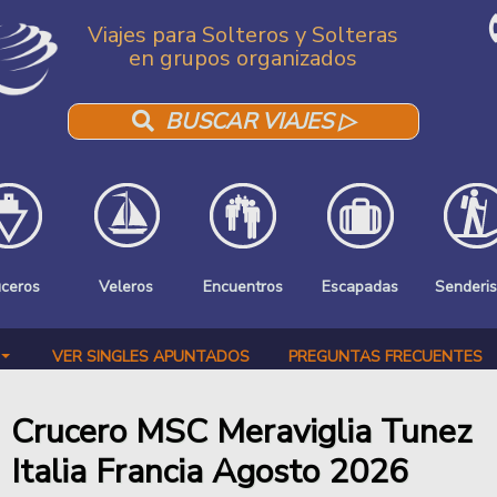
Viajes para Solteros y Solteras
en grupos organizados
BUSCAR VIAJES ▷
uceros
Veleros
Encuentros
Escapadas
Senderi
VER SINGLES APUNTADOS
PREGUNTAS FRECUENTES
Crucero MSC Meraviglia Tunez
Italia Francia Agosto 2026