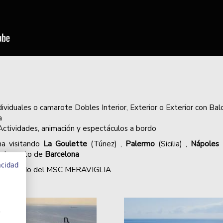
dividuales o camarote Dobles Interior, Exterior o Exterior con Bal
a
Actividades, animación y espectáculos a bordo
na visitando
La Goulette
(Túnez) ,
Palermo
(Sicilia) ,
Nápoles
 el puerto de
Barcelona
acidad
al, a bordo del MSC MERAVIGLIA
s
MSC