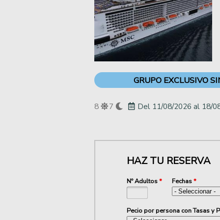
GRUPO EXCLUSIVO SI
8
7
Del
11/08/2026
al
18/0
HAZ TU RESERVA
Nº Adultos
*
Fechas
*
Pecio por persona con Tasas y P