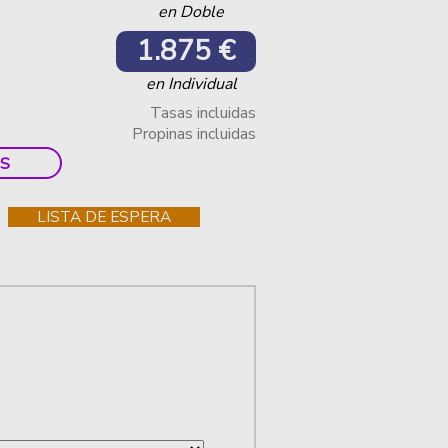
en Doble
1.875 €
en Individual
Tasas incluidas
Propinas incluidas
S
LISTA DE ESPERA