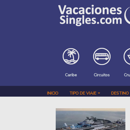
Pasar al contenido principal
Caribe
Circuitos
Cr
INICIO
TIPO DE VIAJE
DESTINO