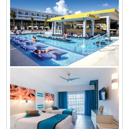
hotel_riu_republica_punta_cana_habitacion_