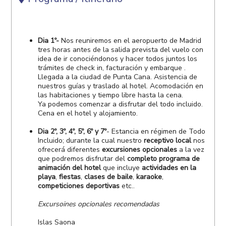
Dia 1º-
Nos reuniremos en el aeropuerto de Madrid
tres horas antes de la salida prevista del vuelo con
idea de ir conociéndonos y hacer todos juntos los
trámites de check in, facturación y embarque .
Llegada a la ciudad de Punta Cana. Asistencia de
nuestros guías y traslado al hotel. Acomodación en
las habitaciones y tiempo libre hasta la cena.
Ya podemos comenzar a disfrutar del todo incluido.
Cena en el hotel y alojamiento.
Dia 2º, 3º, 4º, 5º, 6º y 7º
- Estancia en régimen de Todo
Incluido; durante la cual nuestro
receptivo local
nos
ofrecerá diferentes
excursiones opcionales
a la vez
que podremos disfrutar del
completo programa de
animación del hotel
que incluye
actividades en la
playa
,
fiestas
,
clases de baile
,
karaoke
,
competiciones deportivas
etc..
Excursoines opcionales recomendadas
Islas Saona