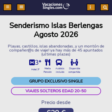
Pasar al contenido principal
Senderismo Islas Berlengas
Agosto 2026
Playas, castillos, islas abandonadas...y un montón de
compañer@s de viaje! ya hay más de 45 apuntados
(ultimas plazas)
3*
Media
Autobús
Disponible
Hotel 3*
Pensión
incluido
compartida
GRUPO EXCLUSIVO SINGLE
VIAJES SOLTEROS EDAD 20-50
Precio desde