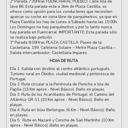
2ª Parada 7:30Hras FUENCARRAL PUEBLO: Calle Isla de
Java 86. Esta parada esta a 3km de Plaza Castilla, se
ofrece como opción para los conductores que necesiten
aparcar su coche en zona libre de parquímetros, ya que en
Plaza Castilla los hay de Lunes a Sábado hasta las 15:00h.
Los Domingos no hay parquímetros y por lo tanto nunca
hay parada en Fuencarral. IMPORTANTE: Esta parada sólo
se realiza bajo petición.
3ª Parada 8:00Hras PLAZA CASTILLA: Paseo de la
Castellana, 199. Cafeteria Solaire – Metro Plaza Castilla –
Salida intercambiador, Castellana Impares.
HOJA DE RUTA
Día 1: Salida con destino al centro atlántico portugués.
Turismo rural en Óbidos, ciudad medieval y pintoresca de
Portugal.
Día 2: Ruta circular a la Península de Peniche e Isla de
Papôa (13 Km aprox - Nivel Básico). Baño en playas.
Día 3: Ruta de los Acantilados de Portugal, el Camino del
Atlántico GR-11 (10 Km aprox - Nivel Básico). Baño en
playas.
Día 4: Ruta en Islas Berlengas (6 Km - Nivel Básico). Baño
en playas.
Día 5: Ruta en Nazaré y Concha de San Martinho (10 Km
aprox - Nivel Básico). Baño en playas.