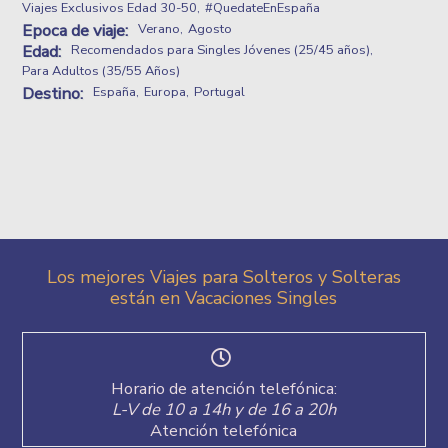
Viajes Exclusivos Edad 30-50
#QuedateEnEspaña
Epoca de viaje:
Verano
Agosto
Edad:
Recomendados para Singles Jóvenes (25/45 años)
Para Adultos (35/55 Años)
Destino:
España
Europa
Portugal
Por la tarde regreso para estar en Madrid a las 21Hras
aprox.
Los mejores Viajes para Solteros y Solteras
están en Vacaciones Singles
Nota:
El programa propuesto puede estar sujeto a cambios
por causas meteorológicas, logística, por seguridad del
grupo, consejo del guía o por cualquier otra circustancia
que aconseje modificar horarios, itinerarios o actividades
previstas.
Horario de atención telefónica:
L-V de 10 a 14h y de 16 a 20h
Plazos y formas de pago
Atención telefónica