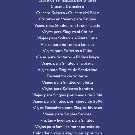
Cruceros Temáticos para Singles
Crucero Ochentero
Crucero Salsero / Crucero del Baile
Cruceros en Velero para Singles
Viajes para Singles con Todo Incluido
Viajes para Singles al Caribe
Viajes para Solteros a Punta Cana
Política de cancelación
Viajes para Solteros a Jamaica
Viajes para Solteros a Cuba
Viajes para Solteros a Riviera Maya
Gastos de Cancelación
Viajes para Singles a la playa
FINES DE SEMANA, PUENTES Y VIAJES COMBINADOS EN
Viajes para Singles de Senderimo
AUTOCAR (Hasta 7 días de duración): Conforme al artículo
Encuentros de Solteros
21 del Reglamento de Agencias de Viajes, en caso de
Viajes para Singles en oferta
cancelación, el usuario deberá abonar además de los
Viajes para Solteros baratos
gastos de gestión, los gastos de anulación y la
penalización, según las cuantías y plazos siguientes:
Viajes para Singles por menos de 200€
Viajes para Singles por menos de 300€
Antes de 30 días de la salida: 30€+ gastos de
Viajes Exclusivos para Singles Jóvenes
anulación si los hubiese (transporte, alojamiento,
Viajes para Singles Seniors
seguros, etc..)
Fiestas y Eventos para Singles
De 30 a 15 días antes de la salida: 45 € gastos de
Viajes para familias monoparentales
gestión + gastos de anulación si los hubiese
(transporte, alojamiento, seguros, etc..).
Calendario viajes singles mes por mes