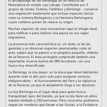
El archipiélago de las Berlengas es un reducto de
Naturaleza en estado casi salvaje. Constituido por 3
grupos de islotes, Estelas, Farilhões y Berlenga - conserva
una vegetación exuberante que incluye especies únicas
como la Armeria Berlegensis y la Herniaria Berlengiana,
cuyos nombres ponen de relieve su origen.
Muchas especies de aves encuentran aquí el refugio ideal
para nidificar o para realizar una pausa en sus viajes
migratorios.
La presencia más característica es, sin duda, la de las
gaviotas y se observan especies amenazadas como el
arao, pájaro que se parece a un pingüino pequeño, símbolo
de la Reserva. El área protegida comprende también una
importante reserva marina de 985 hectáreas, con una
fauna muy diversificada.
La Berlenga, la isla mayor, es la única que tiene habitantes
durante todo el año pero sólo para asegurar servicios
indispensables - el funcionamiento del faro y la vigilancia
de la Reserva, ya que el aislamiento llega a ser absoluto.
La Isla Berlenga es el lugar ideal para quien busca
tranquilidad, lejos del barullo, ya que la isla tiene un aforo
máximo limitado a 350 personas. Para conocerla, podremos
seguir los senderos que llevan a las Grutas, a la Fortaleza