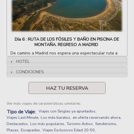
Día 6 : RUTA DE LOS FÓSILES Y BAÑO EN PISCINA DE
MONTAÑA. REGRESO A MADRID
De camino a Madrid nos espera una espectacular ruta a
orillas del río Ponsul, una bonita aldea portuguesa con un
HOTEL
castillo templario desde el que comienza la famosa Ruta
de los Fósiles.
CONDICIONES
Un recorrido fantástico por un lugar en el que parece
haberse detenido el tiempo, ruta de gran belleza y riqueza
HAZ TU RESERVA
geológica, con imponentes cortados y paisajes.
Disfrutaremos de un entorno único, incomparable, sitio de
peregrinación de geólogos de todo el mundo, ya que hace
Ver más viajes de características similares:
600 millones de años este lugar estaba cubierto por el
océano y si prestamos atención conseguiremos descubrir
Tipo de Viaje:
Viajes con Singles ya apuntados
las huellas de trilobites y fósiles de especies ya
Viajes Last Minute
Los más baratos
en oferta reservando ahora
extinguidas..¡todo un museo al aire libre! Durante la ruta
Destacados
Los más populares
Turismo Activo
Senderismo
podremos darnos un chapuzón rodeados de este entorno
Playas
Escapadas
Viajes Exclusivos Edad 20-50
único.