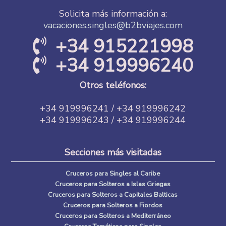
Solicita más información a:
Depósitos y plazos de pago:
vacaciones.singles@b2bviajes.com
+34 915221998
En el momento de la reserva: 30€ por persona
Pago final 30 dias antes del viaje
+34 919996240
Para aquellas reservas, que se realicen con menos de 30
días de antelación pago total de la reserva en el momento
Otros teléfonos:
de la confirmación.
+34 919996241 / +34 919996242
+34 919996243 / +34 919996244
Formas de pago
Transferencia Bancaria
Secciones más visitadas
Ingreso en Cuenta Corriente
Tarjeta de Crédito
T.P.V. Virtual La Caixa / Redsýs
Cruceros para Singles al Caribe
Cruceros para Solteros a Islas Griegas
Cruceros para Solteros a Capitales Balticas
Cruceros para Solteros a Fiordos
Cruceros para Solteros a Mediterráneo