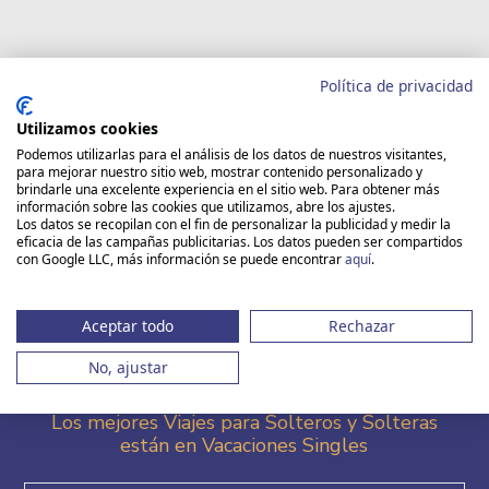
Este viaje no está disponible
Política de privacidad
EL BARCO MSC MUSICA
Utilizamos cookies
PAQUETES DE BEBIDAS EASY
Podemos utilizarlas para el análisis de los datos de nuestros visitantes,
para mejorar nuestro sitio web, mostrar contenido personalizado y
brindarle una excelente experiencia en el sitio web. Para obtener más
HAZ TU RESERVA
información sobre las cookies que utilizamos, abre los ajustes.
Los datos se recopilan con el fin de personalizar la publicidad y medir la
eficacia de las campañas publicitarias. Los datos pueden ser compartidos
con Google LLC, más información se puede encontrar
aquí
.
Aceptar todo
Rechazar
No, ajustar
Los mejores Viajes para Solteros y Solteras
están en Vacaciones Singles