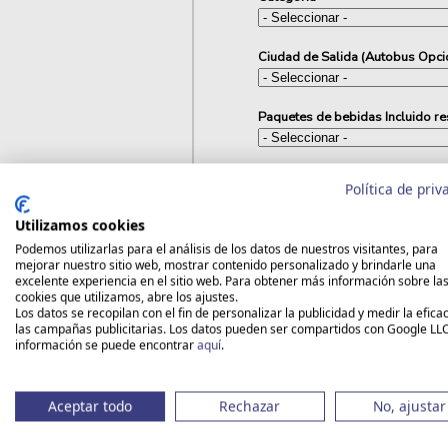
Ciudad de Salida (Autobus Opci
Paquetes de bebidas Incluido r
Excursiones opcionales (Paquet
Política de priv
Utilizamos cookies
Seguro opcional de Asistencia 
Podemos utilizarlas para el análisis de los datos de nuestros visitantes, para
mejorar nuestro sitio web, mostrar contenido personalizado y brindarle una
excelente experiencia en el sitio web. Para obtener más información sobre la
cookies que utilizamos, abre los ajustes.
Los datos se recopilan con el fin de personalizar la publicidad y medir la efica
las campañas publicitarias. Los datos pueden ser compartidos con Google LL
información se puede encontrar
aquí
.
INFO
BARCO MSC GRANDIOSA
P
Aceptar todo
Rechazar
No, ajustar
Este viaje no está disponible