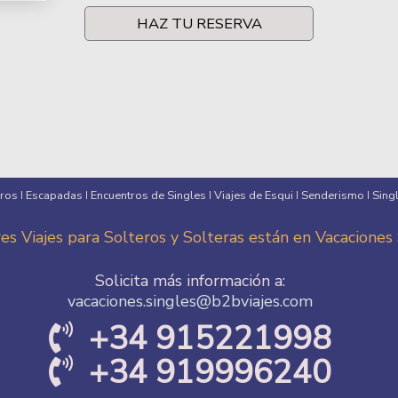
HAZ TU RESERVA
eros
Escapadas
Encuentros de Singles
Viajes de Esqui
Senderismo
Sing
I
I
I
I
I
es Viajes para Solteros y Solteras están en Vacaciones
Solicita más información a:
vacaciones.singles@b2bviajes.com
+34 915221998
+34 919996240