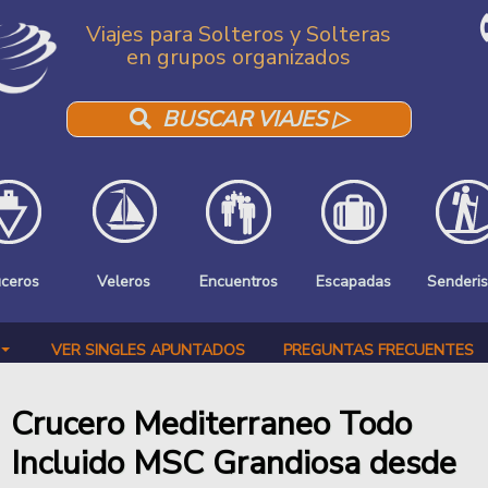
Viajes para Solteros y Solteras
en grupos organizados
BUSCAR VIAJES ▷
uceros
Veleros
Encuentros
Escapadas
Senderi
VER SINGLES APUNTADOS
PREGUNTAS FRECUENTES
Crucero Mediterraneo Todo
Incluido MSC Grandiosa desde