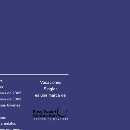
ta
Vacaciones
os
Singles
enos de 200€
es una marca de:
enos de 300€
gles Jóvenes
s
gles
parentales
 mes por mes