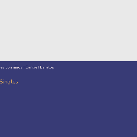
les con niños
Caribe
baratos
I
I
 Singles