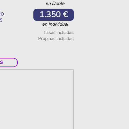
en Doble
1.350 €
jo
s
en Individual
Tasas incluidas
Propinas incluidas
S