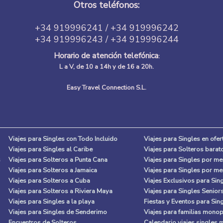
Otros teléfonos:
+34 919996241 / +34 919996242
+34 919996243 / +34 919996244
Horario de atención telefónica
:
L a V, de 10 a 14h y de 16 a 20h.
Easy Travel Connection S.L.
Viajes para Singles con Todo Incluido
Viajes para Singles en ofer
Viajes para Singles al Caribe
Viajes para Solteros barat
s
Viajes para Solteros a Punta Cana
Viajes para Singles por m
Viajes para Solteros a Jamaica
Viajes para Singles por m
Viajes para Solteros a Cuba
Viajes Exclusivos para Sin
Viajes para Solteros a Riviera Maya
Viajes para Singles Senior
Viajes para Singles a la playa
Fiestas y Eventos para Sin
Viajes para Singles de Senderimo
Viajes para familias mono
Encuentros de Solteros
Calendario viajes singles