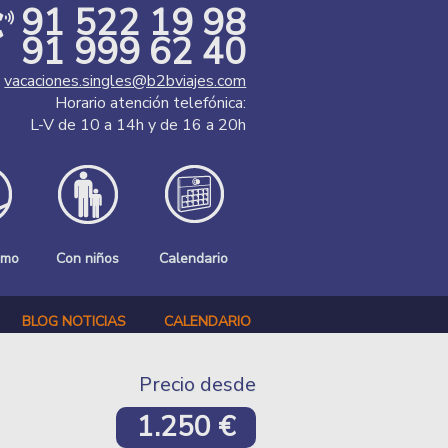
91 522 19 98
91 999 62 40
vacaciones.singles@b2bviajes.com
Horario atención telefónica:
L-V de 10 a 14h y de 16 a 20h
smo
Con niños
Calendario
BLOG NOTICIAS
CALENDARIO
Precio desde
1.250 €