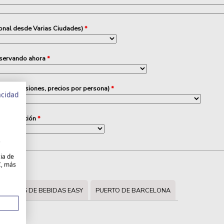
onal desde Varias Ciudades)
*
eservando ahora
*
e 3 excursiones, precios por persona)
*
acidad
y Cancelación
*
s
cia de
C, más
AQUETES DE BEBIDAS EASY
PUERTO DE BARCELONA