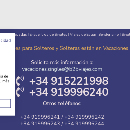
eros
Escapadas
Encuentros de Singles
Viajes de Esqui
Senderismo
Sing
I
I
I
I
I
acidad
es Viajes para Solteros y Solteras están en Vacaciones
Solicita más información a:
s
vacaciones.singles@b2bviajes.com
cia de
+34 915221998
C, más
+34 919996240
Otros teléfonos:
+34 919996241 / +34 919996242
+34 919996243 / +34 919996244