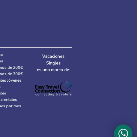
ta
Vacaciones
os
Singles
enos de 200€
es una marca de:
enos de 300€
gles Jóvenes
s
gles
parentales
 mes por mes