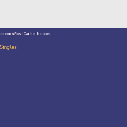
les con niños
Caribe
baratos
I
I
 Singles