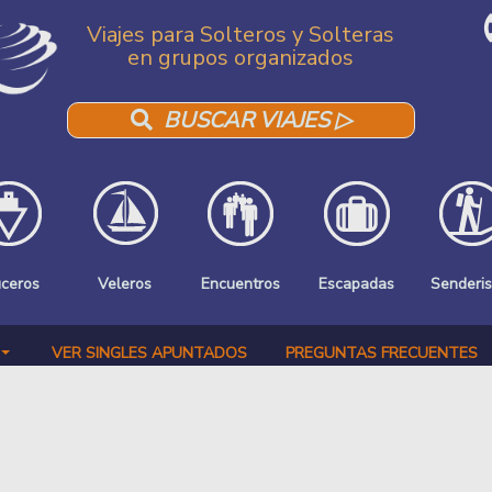
Viajes para Solteros y Solteras
en grupos organizados
BUSCAR VIAJES ▷
uceros
Veleros
Encuentros
Escapadas
Senderi
VER SINGLES APUNTADOS
PREGUNTAS FRECUENTES