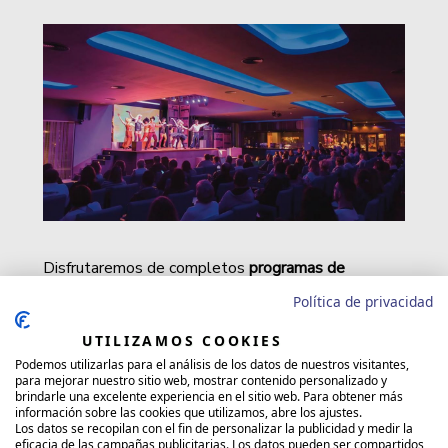
Disfrutaremos de completos
programas de
entretenimiento
durante el día y por la noche de
Política de privacidad
shows y música en directo
. Los aficionados al
UTILIZAMOS COOKIES
deporte podrán practicar
Voley playa
,
windsurf
o
Podemos utilizarlas para el análisis de los datos de nuestros visitantes,
golf
en los alrededores de este hotel 4*
Todo
para mejorar nuestro sitio web, mostrar contenido personalizado y
incluido
en Torremolinos o bien participar en el
brindarle una excelente experiencia en el sitio web. Para obtener más
información sobre las cookies que utilizamos, abre los ajustes.
Programa RiuFit
y acudir al
Gimnasio
del Hotel.
Los datos se recopilan con el fin de personalizar la publicidad y medir la
eficacia de las campañas publicitarias. Los datos pueden ser compartidos