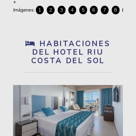
1
2
3
4
5
6
7
8
9
HABITACIONES
DEL HOTEL RIU
COSTA DEL SOL