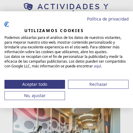
ACTIVIDADES Y
ANIMACIÓN DEL
Política de privacidad
HOTEL RIU
PALACE CABO
UTILIZAMOS COOKIES
Podemos utilizarlas para el análisis de los datos de nuestros visitantes,
SAN LUCAS
para mejorar nuestro sitio web, mostrar contenido personalizado y
brindarle una excelente experiencia en el sitio web. Para obtener más
información sobre las cookies que utilizamos, abre los ajustes.
Los datos se recopilan con el fin de personalizar la publicidad y medir la
eficacia de las campañas publicitarias. Los datos pueden ser compartidos
con Google LLC, más información se puede encontrar
aquí
.
El hotel cuenta con un equipado gimnasio y además
los huéspedes tienen la oportunidad de participar
en clases de baile, yoga y otros ejercicios que se
Aceptar todo
Rechazar
llevan a cabo en la playa o en las piscinas del hotel.
No, ajustar