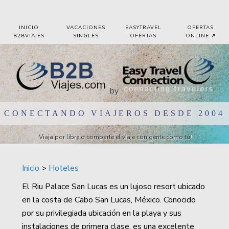
Pasar al contenido principal
INICIO
VACACIONES
EASYTRAVEL
OFERTAS
B2BVIAJES
SINGLES
OFERTAS
ONLINE ↗️
by
CONECTANDO VIAJEROS DESDE 2004
¡Viaja por libre o comparte el viaje con gente como tú!
Inicio
>
Hoteles
El Riu Palace San Lucas es un lujoso resort ubicado
en la costa de Cabo San Lucas, México. Conocido
por su privilegiada ubicación en la playa y sus
instalaciones de primera clase, es una excelente