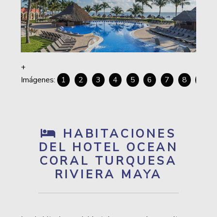
1
2
3
4
5
6
7
8
9
HABITACIONES
DEL HOTEL OCEAN
CORAL TURQUESA
RIVIERA MAYA