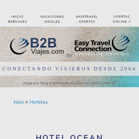
Pasar al contenido principal
INICIO
VACACIONES
EASYTRAVEL
OFERTAS
B2BVIAJES
SINGLES
OFERTAS
ONLINE ↗️
by
CONECTANDO VIAJEROS DESDE 2004
¡Viaja por libre o comparte el viaje con gente como tú!
Inicio
>
Hoteles
HOTEL OCEAN