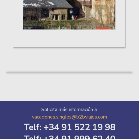
Solicita más información a:
vacaciones.singles@b2bviajes.com
Telf: +34 91 522 19 98