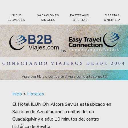
Pasar al contenido principal
INICIO
VACACIONES
EASYTRAVEL
OFERTAS
B2BVIAJES
SINGLES
OFERTAS
ONLINE ↗️
by
CONECTANDO VIAJEROS DESDE 2004
¡Viaja por libre o comparte el viaje con gente como tú!
Inicio
>
Hoteles
El Hotel ILUNION Alcora Sevilla está ubicado en
San Juan de Aznalfarache, a orillas del río
Guadalquivir y a sólo 10 minutos del centro
histórico de Sevilla.